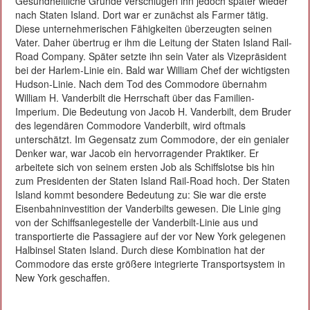
Gesundheitliche Gründe verschlugen ihn jedoch später wieder
nach Staten Island. Dort war er zunächst als Farmer tätig.
Diese unternehmerischen Fähigkeiten überzeugten seinen
Vater. Daher übertrug er ihm die Leitung der Staten Island Rail-
Road Company. Später setzte ihn sein Vater als Vizepräsident
bei der Harlem-Linie ein. Bald war William Chef der wichtigsten
Hudson-Linie. Nach dem Tod des Commodore übernahm
William H. Vanderbilt die Herrschaft über das Familien-
Imperium. Die Bedeutung von Jacob H. Vanderbilt, dem Bruder
des legendären Commodore Vanderbilt, wird oftmals
unterschätzt. Im Gegensatz zum Commodore, der ein genialer
Denker war, war Jacob ein hervorragender Praktiker. Er
arbeitete sich von seinem ersten Job als Schiffslotse bis hin
zum Presidenten der Staten Island Rail-Road hoch. Der Staten
Island kommt besondere Bedeutung zu: Sie war die erste
Eisenbahninvestition der Vanderbilts gewesen. Die Linie ging
von der Schiffsanlegestelle der Vanderbilt-Linie aus und
transportierte die Passagiere auf der vor New York gelegenen
Halbinsel Staten Island. Durch diese Kombination hat der
Commodore das erste größere integrierte Transportsystem in
New York geschaffen.